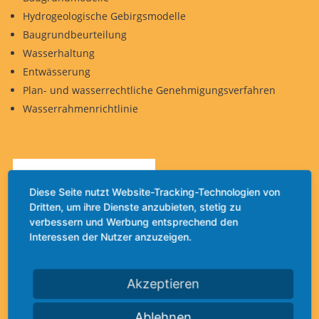
Hydrogeologische Gebirgsmodelle
Baugrundbeurteilung
Wasserhaltung
Entwässerung
Plan- und wasserrechtliche Genehmigungsverfahren
Wasserrahmenrichtlinie
Diese Seite nutzt Website-Tracking-Technologien von
Dritten, um ihre Dienste anzubieten, stetig zu
verbessern und Werbung entsprechend den
Interessen der Nutzer anzuzeigen.
Akzeptieren
Ablehnen