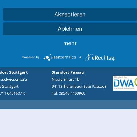
schen Gebirgsmodellen
Akzeptieren
Ablehnen
mehr
ogramme
tungen
Powered by
&
dort Stuttgart
Standort Passau
üsselwiesen 23a
Niedernhart 1b
 Stuttgart
94113 Tiefenbach (bei Passau)
0711 6451607-0
Tel. 08546 4499960