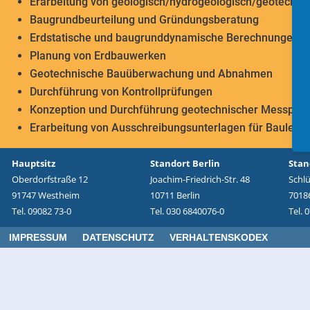
Erarbeitung von geologisch/hydrogeologisch/geotechni
Baugrundbeurteilung und Gründungsberatung
Erdstatische und baugrunddynamische Berechnungen
Planung von Erdbauwerken
Geotechnische Bauüberwachung und Abnahmen
Durchführung von Kontrollprüfungen
Konzeption und Durchführung geotechnischer Messpr
Erarbeitung von Ausschreibungsunterlagen für Bauleis
Hauptsitz
Standort Berlin
Stan
Oberdorfstraße 12
Joachim-Friedrich-Str. 48
Schl
91747 Westheim
10711 Berlin
70186
Tel. 09082 73-0
Tel. 030 6840076-0
Tel. 
IMPRESSUM
DATENSCHUTZ
VERHALTENSKODEX