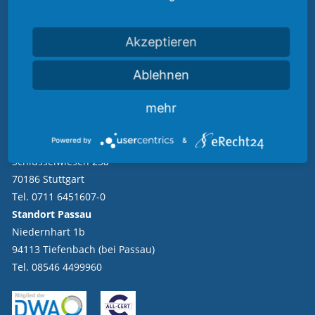
Hauptsitz
Oberdorfstraße 12
91747 Westheim
Akzeptieren
Tel. 09082 73-0
Standort Berlin
Ablehnen
Joachim-Friedrich-Str. 48
mehr
10711 Berlin
Tel. 030 6840076-0
Powered by
&
Standort Stuttgart
Schlüsselwiesen 23a
70186 Stuttgart
Tel. 0711 6451607-0
Standort Passau
Niedernhart 1b
94113 Tiefenbach (bei Passau)
Tel. 08546 4499960